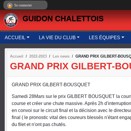
Panneau de gestion des cookies
Se connecter
GUIDON CHALETTOIS
ACCUEIL
LA VIE DU CLUB
LES ÉQUIPES
Accueil
2022-2023
Les news
GRAND PRIX GILBERT-BOUS
GRAND PRIX GILBERT-B
GRAND PRIX GILBERT-BOUSQUET
Samedi 28Mars sur le prix GILBERT BOUSQUET la course e
course et créer une chute massive. Après 2h d'interruptio
en convoi sur le circuit final et la décision avec le direct
final ( le pronostic vital des coureurs blessés n'étant eng
du filet et n'ont pas chutés.