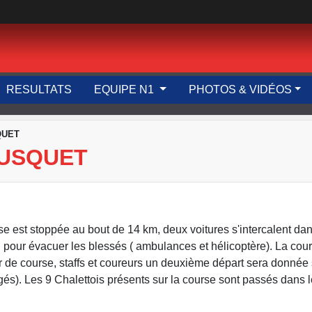
RESULTATS
EQUIPE N1
PHOTOS & VIDÉOS
QUET
OUSQUET
st stoppée au bout de 14 km, deux voitures s'intercalent dans
n pour évacuer les blessés ( ambulances et hélicoptère). La cou
eur de course, staffs et coureurs un deuxième départ sera donnée s
agés). Les 9 Chalettois présents sur la course sont passés dans 