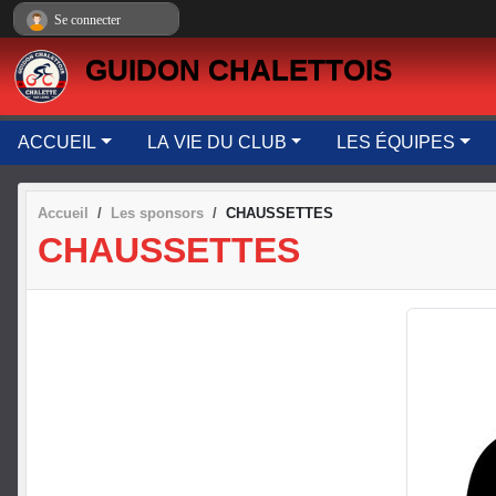
Panneau de gestion des cookies
Se connecter
GUIDON CHALETTOIS
ACCUEIL
LA VIE DU CLUB
LES ÉQUIPES
Accueil
Les sponsors
CHAUSSETTES
CHAUSSETTES