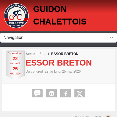
Panneau de gestion des cookies
GUIDON
CHALETTOIS
Du
vendredi
Accueil
ESSOR BRETON
22
ESSOR BRETON
au
lundi
25
Du
vendredi
22
au
lundi
25
mai
2026
MAI
2026