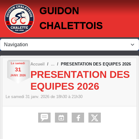
Panneau de gestion des cookies
GUIDON
CHALETTOIS
Le
samedi
Accueil
PRESENTATION DES EQUIPES 2026
31
PRESENTATION DES
JANV.
2026
EQUIPES 2026
Le
samedi
31
janv.
2026
de 18h30 à 21h30